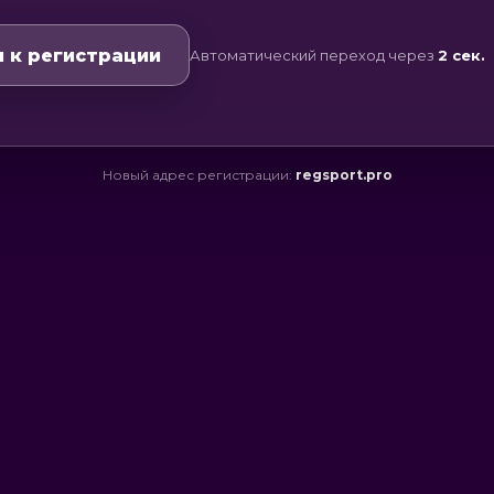
 к регистрации
Автоматический переход через
2
сек.
Новый адрес регистрации:
regsport.pro